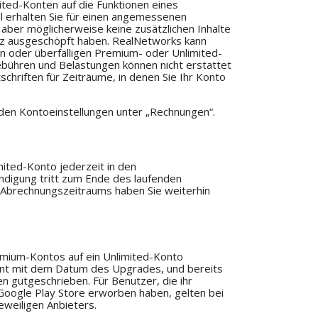
ted-Konten auf die Funktionen eines
l erhalten Sie für einen angemessenen
n aber möglicherweise keine zusätzlichen Inhalte
tz ausgeschöpft haben. RealNetworks kann
en oder überfälligen Premium- oder Unlimited-
bühren und Belastungen können nicht erstattet
chriften für Zeiträume, in denen Sie Ihr Konto
n den Kontoeinstellungen unter „Rechnungen“.
ited-Konto jederzeit in den
ündigung tritt zum Ende des laufenden
 Abrechnungszeitraums haben Sie weiterhin
emium-Kontos auf ein Unlimited-Konto
nt mit dem Datum des Upgrades, und bereits
n gutgeschrieben. Für Benutzer, die ihr
oogle Play Store erworben haben, gelten bei
weiligen Anbieters.