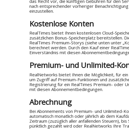
das Recht vor, die künftigen Gebühren für den Se
nach entsprechender vorheriger Benachrichtigung 
einzustellen.
Kostenlose Konten
RealTimes bietet Ihnen kostenlosen Cloud-Speich
zusätzlichen Bonus-Speicherplatz bereitstellen. 
RealTimes Premium-Storys (siehe unten unter „Ko
berechnet werden. Durch den Kauf einer RealTime
Einverständnis mit diesen Abonnementbedingunge
Premium- und Unlimited-Ko
RealNetworks bietet Ihnen die Möglichkeit, für e
um Zugriff auf Premium-Funktionen und zusätzliche
Registrierung für ein RealTimes Premium- oder Unl
mit diesen Abonnementbedingungen.
Abrechnung
Bei Abonnements von Premium- und Unlimited-Kon
automatisch monatlich oder jährlich ab dem Kauf
Zeitraum (zuzüglich aller anfallenden Steuern), bis 
pünktlich gezahlt wird oder RealNetworks Ihre Tran