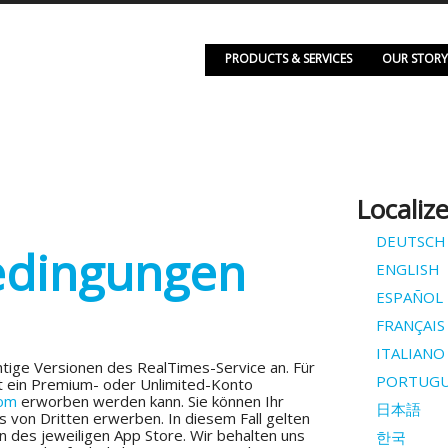
PRODUCTS & SERVICES
OUR STORY
Localiz
DEUTSCH
dingungen
ENGLISH
ESPAÑOL
FRANÇAIS
ITALIANO
htige Versionen des RealTimes-Service an. Für
PORTUGU
 ein Premium- oder Unlimited-Konto
com
erworben werden kann. Sie können Ihr
日本語
 von Dritten erwerben. In diesem Fall gelten
n des jeweiligen App Store. Wir behalten uns
한국