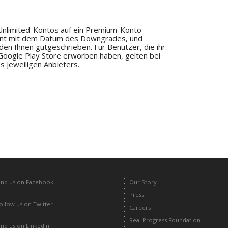
 Unlimited-Kontos auf ein Premium-Konto
nnt mit dem Datum des Downgrades, und
den Ihnen gutgeschrieben. Für Benutzer, die ihr
oogle Play Store erworben haben, gelten bei
jeweiligen Anbieters.
ind us on Facebook
Our Story
Press
ollow us on Twitter
Careers
Real Progress Foundation
ind us on LinkedIn