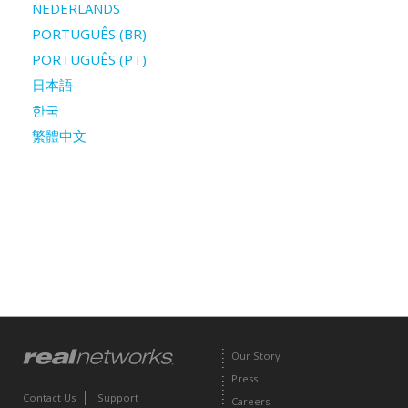
NEDERLANDS
PORTUGUÊS (BR)
PORTUGUÊS (PT)
日本語
한국
繁體中文
Our Story
Press
Contact Us
Support
Careers