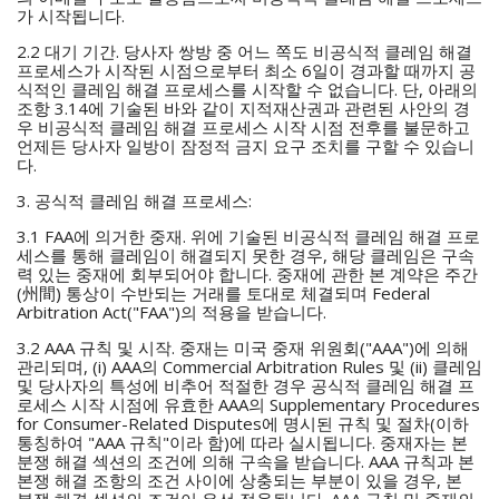
가 시작됩니다.
2.2 대기 기간. 당사자 쌍방 중 어느 쪽도 비공식적 클레임 해결
프로세스가 시작된 시점으로부터 최소 6일이 경과할 때까지 공
식적인 클레임 해결 프로세스를 시작할 수 없습니다. 단, 아래의
조항 3.14에 기술된 바와 같이 지적재산권과 관련된 사안의 경
우 비공식적 클레임 해결 프로세스 시작 시점 전후를 불문하고
언제든 당사자 일방이 잠정적 금지 요구 조치를 구할 수 있습니
다.
3. 공식적 클레임 해결 프로세스:
3.1 FAA에 의거한 중재. 위에 기술된 비공식적 클레임 해결 프로
세스를 통해 클레임이 해결되지 못한 경우, 해당 클레임은 구속
력 있는 중재에 회부되어야 합니다. 중재에 관한 본 계약은 주간
(州間) 통상이 수반되는 거래를 토대로 체결되며 Federal
Arbitration Act("FAA")의 적용을 받습니다.
3.2 AAA 규칙 및 시작. 중재는 미국 중재 위원회("AAA")에 의해
관리되며, (i) AAA의 Commercial Arbitration Rules 및 (ii) 클레임
및 당사자의 특성에 비추어 적절한 경우 공식적 클레임 해결 프
로세스 시작 시점에 유효한 AAA의 Supplementary Procedures
for Consumer-Related Disputes에 명시된 규칙 및 절차(이하
통칭하여 "AAA 규칙"이라 함)에 따라 실시됩니다. 중재자는 본
분쟁 해결 섹션의 조건에 의해 구속을 받습니다. AAA 규칙과 본
본쟁 해결 조항의 조건 사이에 상충되는 부분이 있을 경우, 본
본쟁 해결 섹션의 조건이 우선 적용됩니다. AAA 규칙 및 중재의