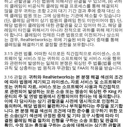
하고 관할권을 가진 법원에 의해서만 판결될 수 있으며, (ii) 귀하
의 클레임이 비공식적 클레임 해결 프로세스를 통해 해결되지
않을 경우 귀하는 조항 2.2의 대기 기간 경과 후에 중재 대신 소
액 클레임 법원 또는 그에 상응하는 기관에 제소할 수 있습니다
(단, 클레임 금액이 상기 법원의 클레임 한도 미만이어야 함). 단,
해당 법원이 클레임에 대한 관할권을 갖고 있어야 하고, 해당 클
레임이 타인을 위해서가 아니라 전적으로 귀하를 위해 제기되어
야 합니다. 클레임이 언제든 다른 법원으로 이전되거나 상소되
는 경우, RealNetworks는 위에 기술된 바와 같이 중재를 통해
클레임을 해결하기로 결정할 권한을 보유합니다.
3.15 관련 법률. 어떠한 식으로든 직간접적으로 라이센스, 소프
트웨어 및 서비스 또는 귀하의 소프트웨어 및 서비스 사용 행위
와 관련하여 발생하는 일체의 분쟁은 워싱턴 주 법률(법률 선택
규칙 및 상충하는 법 원칙과 무관함) 및 FAA의 적용을 받습니다.
3.16 관할권.
귀하와 RealNetworks는 본 분쟁 해결 섹션의 조건
에 따라 법원에 제기되고 라이센스, 자료 서비스 및 소프트웨어
또는 귀하의 자료, 서비스 또는 소프트웨어 사용과 직간접적으
로 관련되어 발생하는 모든 소송 또는 쟁송이 워싱턴 주 King 카
운티의 주 및 연방 법원에서 진행되어야 한다는 데 동의합니다.
이에 각 당사자는 상기 관할권을 사전에 명시적으로 인정하고
동의하며, 해당 법원이 불편하거나 부적절하다는 주장을 포기합
니다. 본 분쟁 해결 섹션의 조건에 대한 준수를 요구하기 위한 모
든 소송(상기 섹션에 규정된 중재 및 기타 요구 사항에 따라 미
결된 클레임 해결 절차의 진행을 구하는 소송 포함) 및 판결의
확인, 수정 또는 휴정을 구하는 소송에 대해서는 상기한 관할권