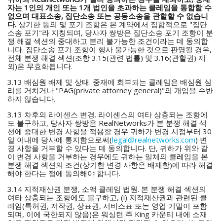
자는 1인의 개인 또는 1개 법인을 초과하는 클레임을 통합할 수
없으며 대표소송, 집단소송 또는 공동소송을 관할할 수 없습니
다.
상기한 동의 및 포기 조항은 본 계약에서 집합적으로 "집단
소송 포기"라 지칭되며, 당사자 쌍방은 집단소송 포기 조항이 분
쟁 해결 섹션의 중대하고 분리 불가능한 조건이라는 데 동의합
니다. 집단소송 포기 조항이 행사 불가능한 것으로 판명될 경우,
전체 분쟁 해결 섹션(조항 3.15(관련 법률) 및 3.16(관할권) 제
외)은 무효화됩니다.
3.13 배심원 배제 및 상태. 중재에 회부되는 클레임은 배심원 심
리를 거치거나 "PAG(private attorney general)"의 개입을 수반
하지 않습니다.
3.13 차후의 라이센스 변경. 라이센스의 여타 상충되는 조항에
도 불구하고, 당사자 쌍방은 RealNetworks가 본 분쟁 해결 섹
션에 중대한 변경 사항을 적용할 경우 귀하가 변경 시점부터 30
일 이내에 당사에 통지함으로써(
legal@realnetworks.com
) 변
경 사항을 거부할 수 있다는 데 동의합니다. 단, 귀하가 위와 같
이 변경 사항을 거부하는 경우에도 귀하는 일체의 클레임을 본
분쟁 해결 섹션의 조건(상기한 변경 사항은 배제함)에 따라 해결
해야 한다는 점에 동의해야 합니다.
3.14 지적재산권 분쟁, 소액 클레임 법원. 본 분쟁 해결 섹션의
여타 상충되는 조항에도 불구하고, (i) 지적재산권과 관련된 클
레임(특허권, 저작권, 상표권, 서비스표 또는 영업 기밀이 포함
되며, 이에 국한되지 않음)은 워싱턴 주 King 카운티 내에 소재