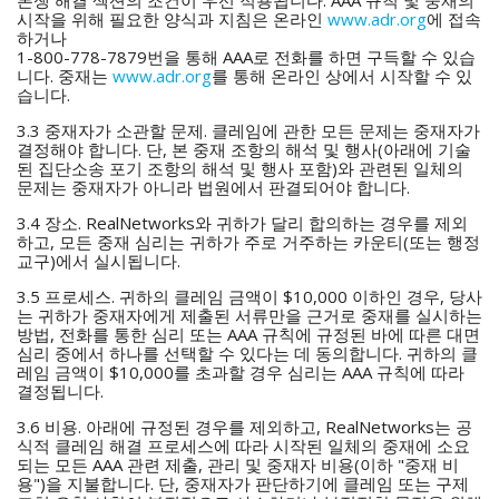
시작을 위해 필요한 양식과 지침은 온라인
www.adr.org
에 접속
하거나
1-800-778-7879번을 통해 AAA로 전화를 하면 구득할 수 있습
니다. 중재는
www.adr.org
를 통해 온라인 상에서 시작할 수 있
습니다.
3.3 중재자가 소관할 문제. 클레임에 관한 모든 문제는 중재자가
결정해야 합니다. 단, 본 중재 조항의 해석 및 행사(아래에 기술
된 집단소송 포기 조항의 해석 및 행사 포함)와 관련된 일체의
문제는 중재자가 아니라 법원에서 판결되어야 합니다.
3.4 장소. RealNetworks와 귀하가 달리 합의하는 경우를 제외
하고, 모든 중재 심리는 귀하가 주로 거주하는 카운티(또는 행정
교구)에서 실시됩니다.
3.5 프로세스. 귀하의 클레임 금액이 $10,000 이하인 경우, 당사
는 귀하가 중재자에게 제출된 서류만을 근거로 중재를 실시하는
방법, 전화를 통한 심리 또는 AAA 규칙에 규정된 바에 따른 대면
심리 중에서 하나를 선택할 수 있다는 데 동의합니다. 귀하의 클
레임 금액이 $10,000를 초과할 경우 심리는 AAA 규칙에 따라
결정됩니다.
3.6 비용. 아래에 규정된 경우를 제외하고, RealNetworks는 공
식적 클레임 해결 프로세스에 따라 시작된 일체의 중재에 소요
되는 모든 AAA 관련 제출, 관리 및 중재자 비용(이하 "중재 비
용")을 지불합니다. 단, 중재자가 판단하기에 클레임 또는 구제