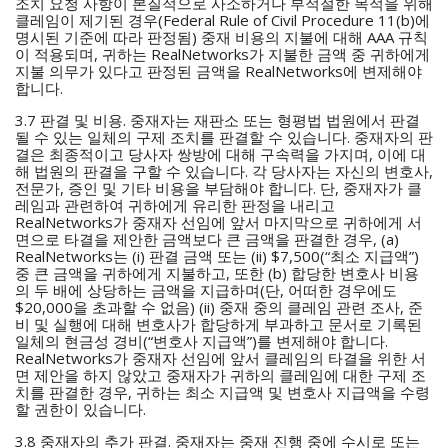
조치 요청 사항이 본질적으로 사소하거나 부적절한 목적을 위해
클레임이 제기된 경우(Federal Rule of Civil Procedure 11(b)에
명시된 기준에 따라 판정됨) 중재 비용의 지불에 대해 AAA 규칙
이 적용되며, 귀하는 RealNetworks가 지불한 금액 중 귀하에게
지불 의무가 있다고 판정된 금액을 RealNetworks에 변제해야
합니다.
3.7 판결 및 비용. 중재자는 재판소 또는 형평법 법원에서 판결
될 수 있는 일체의 구제 조치를 판결할 수 있습니다. 중재자의 판
결은 최종적이고 당사자 쌍방에 대해 구속력을 가지며, 이에 대
해 법원의 판결을 구할 수 있습니다. 각 당사자는 자신의 변호사,
전문가, 증인 및 기타 비용을 부담해야 합니다. 단, 중재자가 클
레임과 관련하여 귀하에게 유리한 판정을 내리고
RealNetworks가 중재자 선임에 앞서 마지막으로 귀하에게 서
면으로 타결을 제안한 금액보다 큰 금액을 판결한 경우, (a)
RealNetworks는 (i) 판결 금액 또는 (ii) $7,500(“최소 지급액”)
중 큰 금액을 귀하에게 지불하고, 또한 (b) 합당한 변호사 비용
의 두 배에 상당하는 금액을 지급하며(단, 어떠한 경우에도
$20,000을 초과할 수 없음) (ii) 중재 중의 클레임 관련 조사, 준
비 및 실행에 대해 변호사가 합당하게 부과하고 문서로 기록된
일체의 현금성 경비(“변호사 지급액”)를 변제해야 합니다.
RealNetworks가 중재자 선임에 앞서 클레임의 타결을 위한 서
면 제안을 하지 않았고 중재자가 귀하의 클레임에 대한 구제 조
치를 판결한 경우, 귀하는 최소 지급액 및 변호사 지급액을 수령
할 권한이 있습니다.
3.8 중재자의 추가 판결. 중재자는 중재 진행 중에 수시로 또는