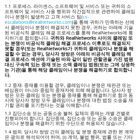
1.1 프로세스. 라이센스, 소프트웨어 및 서비스 또는 귀하의 소
프트웨어 및 서비스 사용 행위와 직간접적으로 관련하여 클레임
이나 분쟁이 발생하고 고객 서비스 팀(
cs-
escalations@realnetworks.com
)을 통해 귀하가 만족하는 선에
서 클레임이나 분쟁이 해결되지 못한 경우, 귀하는 아래에 기술
된 비공식적 클레임 해결 프로세스를 통해 RealNetworks에 통
지하기로 합의합니다.
귀하와 RealNetworks 사이의 클레임 또
는 분쟁이 비공식적 클레임 해결 프로세스 이후로도 해결되지
못할 경우(또는 RealNetworks가 귀하의 클레임이나 분쟁을 해
결할 수 없는 경우), 당사자 쌍방은 아래의 비공식적 클레임 해
결 프로세스 섹션에 기술된 바와 같이 일반 관할권을 가진 법원
대신 구속력 있는 중재 또는 소액 클레임 법원(또는 그에 상응하
는 기관)을 통해 해당 클레임이나 분쟁을 해결하기로 합의합니
다.
1.2 중재. 중재를 이용할 경우, 클레임이나 분쟁은 재판관 또는
배심원이 아니라 중립적 중재자에 의해 해결됩니다. 당사자 쌍
방은 모든 클레임 또는 분쟁을 중재를 통해 해결하기로 함과 동
시에 당사자 쌍방 모두 클레임이나 분쟁에 대한 법정 소송을 제
기할 권리를 포기한다는 것을 이해합니다.
1.3 집단소송 또는 공동소송 불허. 일체의 중재는 개별 건별로
진행되어야 합니다. 집단중재, 집단소송 또는 공동 소송은 클레
임이나 분쟁을 해결하기 위한 수단으로 허용되지 않습니다.
1.4 범위. 당사자 쌍방 간의 클레임 및 분쟁 중재에 관한 본 계약
은 광의로 해석되어야 하며, (i) 계약, 불법 행위, 법률 또는 기타