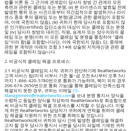
법률 이론 등 그 근거에 관계없이 당사자 쌍방 간 관계의 모든
측면과 관련된 클레임 또는 분쟁, (ii) 본 라이센스의 발효일 전에
발생한 행위 또는 사건으로부터 직간접적으로 발생하거나 라이
센스 종료 후의 클레임 또는 분쟁(광고에 관한 클레임이 포함되
며, 이에 국한되지 않음), (iii) 귀하가 현재 당사자로 포함되지 않
은 인가된(certified) 집단소송의 대상이 되는 클레임 또는 분쟁
및 (iv) 당사자 쌍방의 대리인, 직원, 승계자 또는 양수자와의 클
레임 또는 분쟁(이하 이 모든 클레임 및 분쟁을 통칭하여 "클레
임"이라 함)을 포함합니다(단, 이에 국한되지 않음). 단, 중재에
관한 본 계약은 아래의 조항 3.14에 상술된 지적재산권 관련 클
레임을 포함하지 않습니다.
2. 비공식적 클레임 해결 프로세스:
2.1 비공식적 클레임의 시작. 귀하가 판단하기에 RealNetworks
고객 서비스 팀(미국 서부시 기준 월~금 오전 8시부터 오후 5시
까지 1-866-420-5780번으로 통화가 가능하며, 북미 외의 경우
206-674-2650번으로 통화 가능)을 통해 클레임이 만족스럽게
해결되지 못한 경우, 귀하는 이메일
CS-
Management@realnetworks.com
을 보내 분쟁 통지서 양식을
수령하고 동일한 양식을 작성하여 RealNetworks로 회송함으로
써 비공식적 클레임 해결 프로세스를 시작할 수 있습니다. 이렇
게 하면 RealNetworks 담당자가 귀하에게 연락을 취하여 클레
임 해결을 지원하기 위한 조치를 취해드릴 것입니다.
RealNetworks에서 귀하와 당사 간에 발생한 클레임을 해결하
고자 할 경우 당사가 통지서 사본을 당사의 파일에 기재된 귀하
의 이메일 주소로 발송함으로써 비공식적 클레임 해결 프로세스